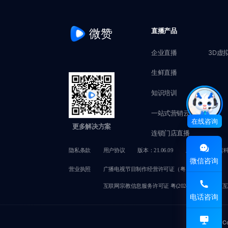
微赞
直播产品
企业直播
3D虚
生鲜直播
知识培训
一站式营销云
在线咨询
更多解决方案
连锁门店直播
隐私条款
用户协议
版本：21.06.09
版权所有@赞赏
微信咨询
营业执照
广播电视节目制作经营许可证（粤）字第02749号
互联网宗教信息服务许可证 粤(2024)0000050
互
电话咨询
C