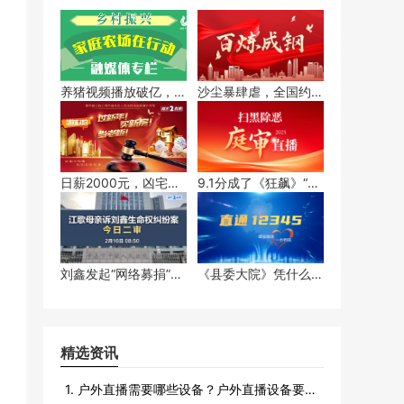
养猪视频播放破亿，究
沙尘暴肆虐，全国约4
竟有什么魅力？
亿人集体吃土？
日薪2000元，凶宅试
9.1分成了《狂飙》“最
睡员是割韭菜吗？
不值一提”的优点？
刘鑫发起“网络募捐”？
《县委大院》凭什么占
网友：毁三观！
热播榜首？
精选资讯
1. 户外直播需要哪些设备？户外直播设备要很多吗？