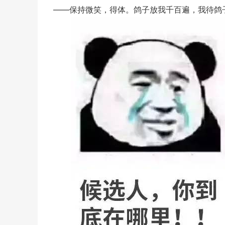
——保持微笑，得体。鸽子放我千百遍，我待鸽