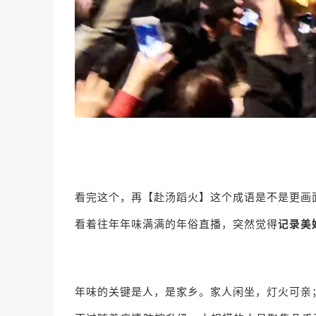
看完这个，再【赴汤蹈火】这个成语是不是更画
看着往年年味满满的年俗直播，突然觉得
记录美
年味的关键是人，是家乡。家人闲坐，灯火可亲