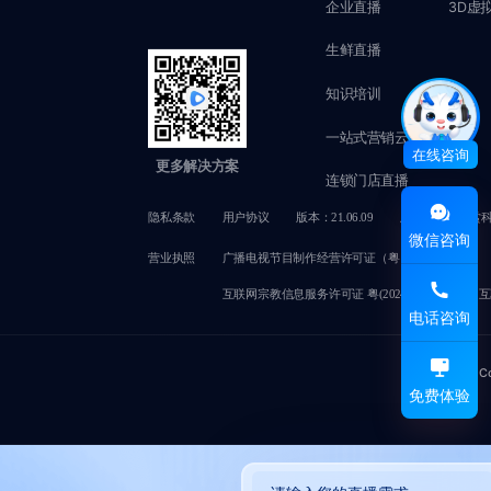
企业直播
3D虚
生鲜直播
知识培训
一站式营销云
在线咨询
更多解决方案
连锁门店直播
隐私条款
用户协议
版本：21.06.09
版权所有@赞赏
微信咨询
营业执照
广播电视节目制作经营许可证（粤）字第02749号
互联网宗教信息服务许可证 粤(2024)0000050
互
电话咨询
C
免费体验