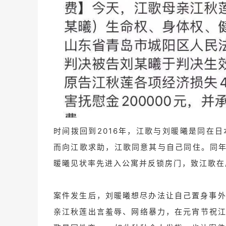
时间拨回到2016年，江歌与刘暖曦是同在
而向江歌求助，江歌同意其与自己同住。同年
暖曦见状率先进入公寓并反锁房门，致江歌在
案件发生后，刘暖曦想尽办法让自己置身事
亲江秋莲出言羞辱、网络暴力，在元宵节祝江