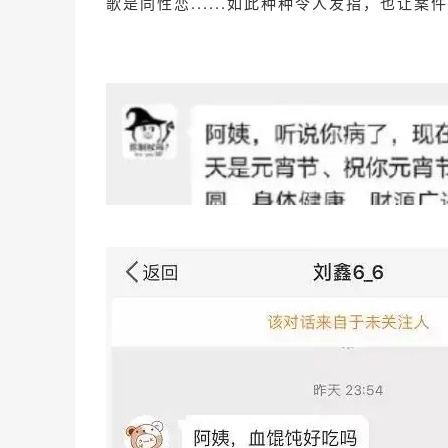
歌是同性恋......如此种种令人发指，也让