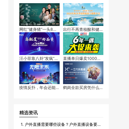
网红“健身猪”一头8
出行不再查核酸和健康
万，网友直呼转行养猪
码，你会去旅游吗？
汪小菲靠八卦“发疯”，
直播单日爆卖1000
直播间却赚百万？
万，麦当劳凭什么？
疫情反扑，年会还能开
鹤岗全款买房凭什么被
吗？
网友嘲？
精选资讯
1. 户外直播需要哪些设备？户外直播设备要很多吗？