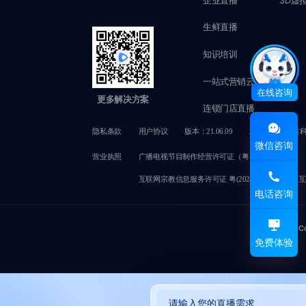
生鲜直播
知识培训
一站式营销云
在线咨询
更多解决方案
连锁门店直播
隐私条款
用户协议
版本：21.06.09
版权所有@赞赏
微信咨询
营业执照
广播电视节目制作经营许可证（粤）字第02749号
互联网宗教信息服务许可证 粤(2024)0000050
互
电话咨询
C
免费体验