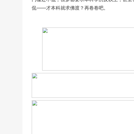
侃——才本科就求佛渡？再卷卷吧。