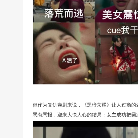
但作为复仇爽剧来说，《黑暗荣耀》让人过瘾的
恶有恶报，迎来大快人心的结局：女主成功把霸