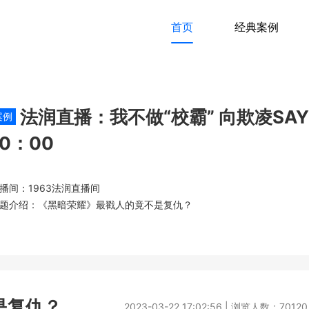
首页
经典案例
法润直播：我不做“校霸” 向欺凌SAY 
案例
10：00
播间：1963法润直播间
题介绍：《黑暗荣耀》最戳人的竟不是复仇？
是复仇？
2023-03-22 17:02:56 | 浏览人数：70120