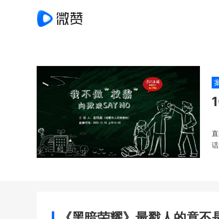
直
话
《黑暗荣耀》最戳人的竟不