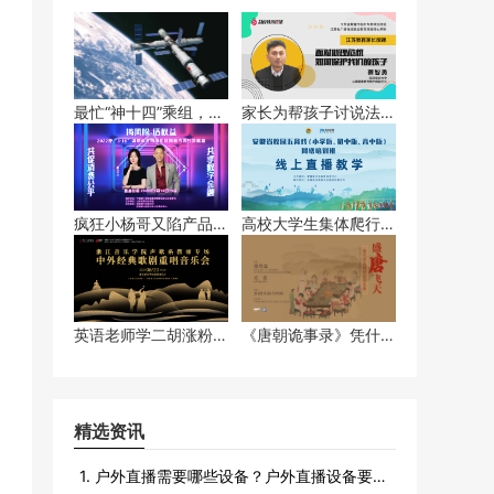
最忙“神十四”乘组，创
家长为帮孩子讨说法，
造太空授课等多个“首
上门掌掴5岁幼童
次”记录！
疯狂小杨哥又陷产品打
高校大学生集体爬行为
假风波？
何引热议？
英语老师学二胡涨粉
《唐朝诡事录》凭什么
95万，凭啥？
逆袭全网热度第一
精选资讯
1. 户外直播需要哪些设备？户外直播设备要很多吗？