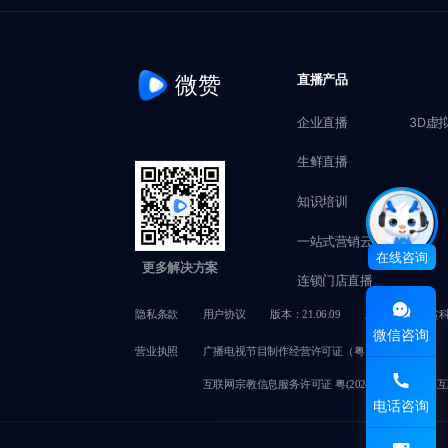
微赞
直播产品
企业直播
3D虚
生鲜直播
知识培训
一站式营销云
在线咨询
更多解决方案
连锁门店直播
隐私条款
用户协议
版本：21.06.09
版权所有@赞赏
微信咨询
营业执照
广播电视节目制作经营许可证（粤）字第02749号
互联网宗教信息服务许可证 粤(2024)0000050
互
电话咨询