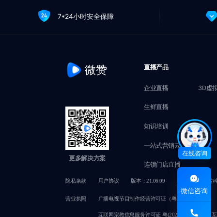
7*24小时安全保障
微赞
直播产品
企业直播
3D虚
生鲜直播
知识培训
一站式营销云
在线咨询
更多解决方案
连锁门店直播
隐私条款
用户协议
版本：21.06.09
版权所有@赞赏
微信咨询
营业执照
广播电视节目制作经营许可证（粤）字第02749号
互联网宗教信息服务许可证 粤(2024)0000050
互