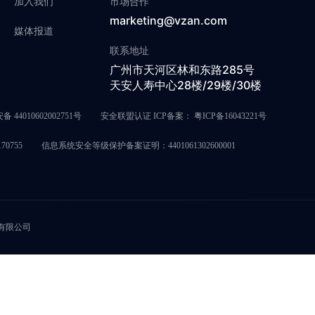
加入我们
市场合作
marketing@vzan.com
媒体报道
联系地址
广州市天河区林和东路285号
天安人寿中心28楼/29楼/30楼
 44010602002751号
安全联盟认证 ICP备案：
粤ICP备16043221号
0755
信息系统安全等级保护备案证明：4401061302600001
息科技有限公司