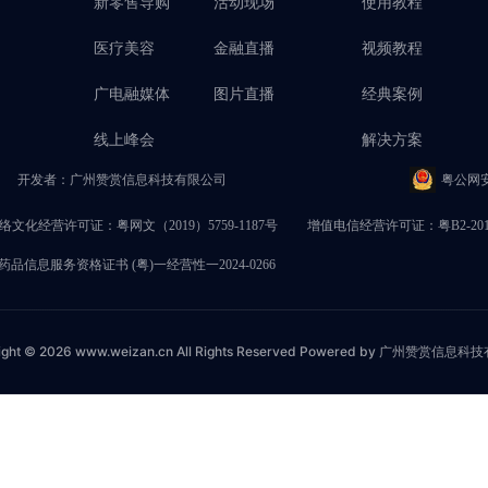
新零售导购
活动现场
使用教程
医疗美容
金融直播
视频教程
广电融媒体
图片直播
经典案例
线上峰会
解决方案
开发者：广州赞赏信息科技有限公司
粤公网安备
络文化经营许可证：粤网文（2019）5759-1187号
增值电信经营许可证：粤B2-2017
品信息服务资格证书 (粤)一经营性一2024-0266
ight © 2026 www.weizan.cn All Rights Reserved Powered by 广州赞赏信