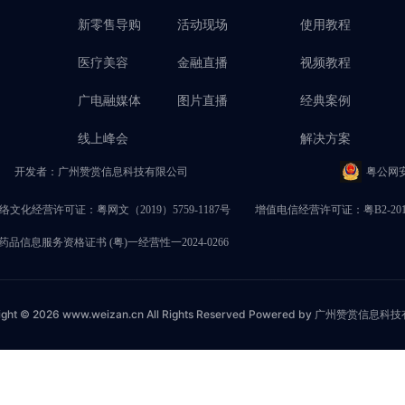
新零售导购
活动现场
使用教程
医疗美容
金融直播
视频教程
广电融媒体
图片直播
经典案例
线上峰会
解决方案
开发者：广州赞赏信息科技有限公司
粤公网安备
络文化经营许可证：粤网文（2019）5759-1187号
增值电信经营许可证：粤B2-2017
品信息服务资格证书 (粤)一经营性一2024-0266
ight © 2026 www.weizan.cn All Rights Reserved Powered by 广州赞赏信