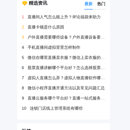
精选资讯
最新
热门
1
直播间人气怎么能上升？评论福袋来助力
2
直播卡顿是什么原因
3
户外直播需要哪些设备？户外直播设备要很多吗？
4
手机直播间虚拟背景怎样制作
5
微信在哪里直播卖衣服？微信上卖衣服的方法
6
股票直播讲解哪个平台好？怎么选择股票直播平台？
7
虚拟人直播怎么弄？虚拟人物直播软件哪个好？
8
微信小程序直播开通方法以及常见问题汇总
9
直播云服务哪个平台好？直播一站式服务哪个好？
10
连锁门店线上管理系统有哪些