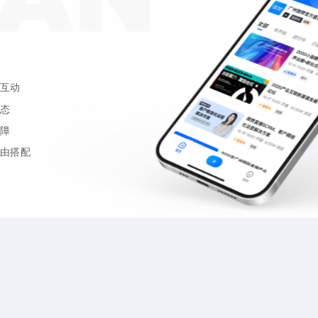
互动
态
障
由搭配