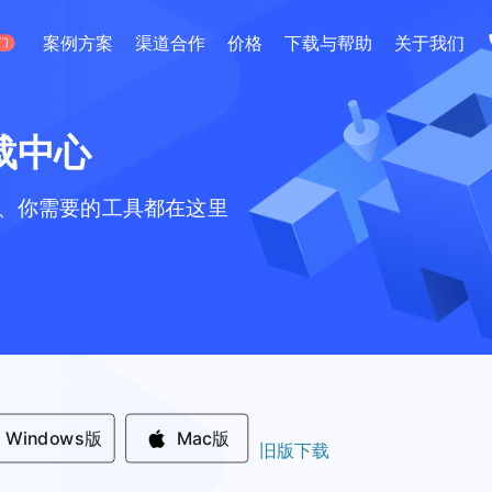
电商直播
案例方案
渠道合作
价格
下载与帮助
关于我们
门
1分钟搭建虚拟带货直播间
方案
加入我们
微赞大讲堂
同行业及场景，提供最优解决方案
多一个人，多一份力量
大咖亲自教学-如何把直播玩到
微赞直播助手
应用场景
0基础简单易用，让直播效果一触
载中心
企业营销
线上招聘
手机开播
、你需要的工具都在这里
全方位匹配企业营销解决方案
企业专属线上招聘
微赞直播APP
掌上直播间，一键开播，轻松管理
新零售导购
活动现场
线上线下一体化直播解决方案
全方位现场活动直
医疗美容
金融直播
专业医美直播获客解决方案
证券/银行/保险直
Windows版
Mac版
旧版下载