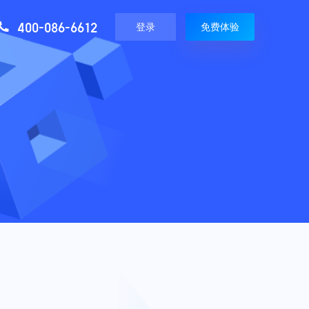
400-086-6612
登录
免费体验
媒体报道
精选资讯
使用教程
极致
微赞直播最新媒体报道
20+直播场景知识，分享直播运营技巧
最全使用攻略，一搜就有
增值服务
即发
现场执行服务
视频教程
平台
专业直播现场拍摄执行活动服务
手把手视频教学，一看就会
定制服务
播解决方案
定制专属直播间装修服务
直播分发
播解决方案
同步分发200+主流媒体平台