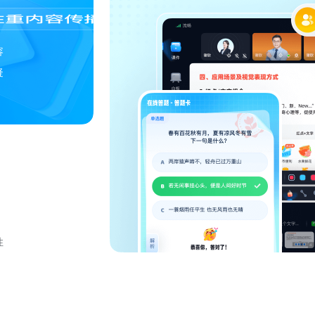
容
疑
性