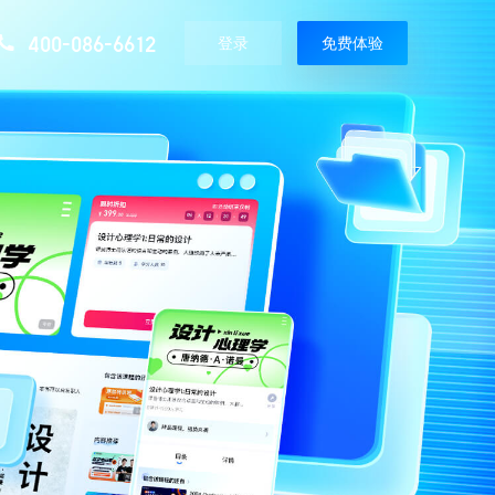
400-086-6612
登录
免费体验
媒体报道
精选资讯
使用教程
极致
微赞直播最新媒体报道
20+直播场景知识，分享直播运营技巧
最全使用攻略，一搜就有
增值服务
即发
现场执行服务
视频教程
平台
专业直播现场拍摄执行活动服务
手把手视频教学，一看就会
定制服务
播解决方案
定制专属直播间装修服务
直播分发
播解决方案
同步分发200+主流媒体平台