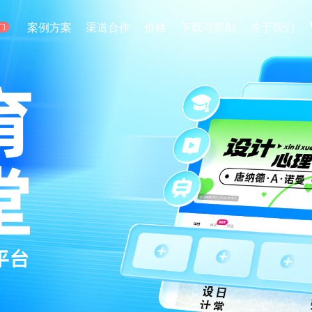
电商直播
案例方案
渠道合作
价格
下载与帮助
关于我们
门
1分钟搭建虚拟带货直播间
方案
加入我们
微赞大讲堂
同行业及场景，提供最优解决方案
多一个人，多一份力量
大咖亲自教学-如何把直播玩到
微赞直播助手
应用场景
0基础简单易用，让直播效果一触
企业营销
线上招聘
手机开播
全方位匹配企业营销解决方案
企业专属线上招聘
微赞直播APP
掌上直播间，一键开播，轻松管理
新零售导购
活动现场
线上线下一体化直播解决方案
全方位现场活动直
医疗美容
金融直播
专业医美直播获客解决方案
证券/银行/保险直