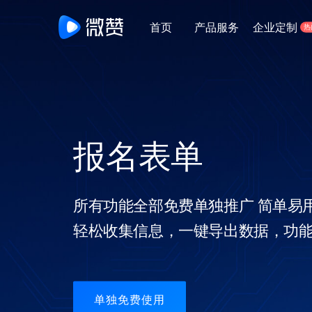
首页
产品服务
企业定制
热
公司简介
经典案例
解决
成为最被信任的直播服务商
全面剖析行业经典直播案例
针对不
生鲜门店新零售直播
一站式生鲜直播零售管理平台
新零售电商直播
报名表单
一站式新零售电商直播解决方案
所有功能全部免费单独推广 简单易
教育培训
教育培训一站式解决方案
轻松收集信息，一键导出数据，功
连锁门店直播
品牌连锁经营智能管理系统
单独免费使用