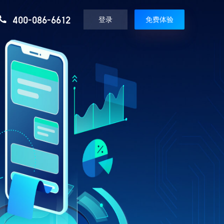
400-086-6612
登录
免费体验
媒体报道
精选资讯
使用教程
极致
微赞直播最新媒体报道
20+直播场景知识，分享直播运营技巧
最全使用攻略，一搜就有
增值服务
即发
现场执行服务
视频教程
平台
专业直播现场拍摄执行活动服务
手把手视频教学，一看就会
定制服务
播解决方案
定制专属直播间装修服务
直播分发
播解决方案
同步分发200+主流媒体平台