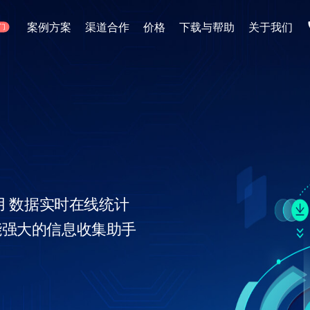
电商直播
案例方案
渠道合作
价格
下载与帮助
关于我们
门
1分钟搭建虚拟带货直播间
方案
加入我们
微赞大讲堂
同行业及场景，提供最优解决方案
多一个人，多一份力量
大咖亲自教学-如何把直播玩到
微赞直播助手
应用场景
0基础简单易用，让直播效果一触
企业营销
线上招聘
手机开播
全方位匹配企业营销解决方案
企业专属线上招聘
微赞直播APP
掌上直播间，一键开播，轻松管理
新零售导购
活动现场
线上线下一体化直播解决方案
全方位现场活动直
用 数据实时在线统计
能强大的信息收集助手
医疗美容
金融直播
专业医美直播获客解决方案
证券/银行/保险直